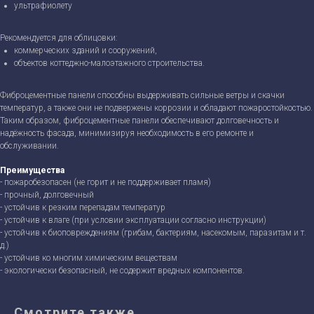
ультрафиолету
Рекомендуется для облицовки:
коммерческих зданий и сооружений,
объектов коттеджно-малоэтажного строительства.
Фиброцементные панели способны выдерживать сильные ветры и скачки
температур, а также они не подвержены коррозии и обладают пожаростойкостью.
Таким образом, фиброцементные панели обеспечивают долговечность и
надёжность фасада, минимизируя необходимость в его ремонте и
обслуживании.
Преимущества
- пожаробезопасен (не горит и не поддерживает пламя)
- прочный, долговечный
- устойчив к резким перепадам температур
- устойчив к влаге (при условии эксплуатации согласно инструкции)
- устойчив к биоповреждениям (грибам, бактериям, насекомым, паразитам и т.
д.)
- устойчив ко многим химическим веществам
- экологически безопасный, не содержит вредных компонентов.
Смотрите также