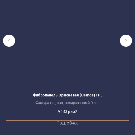
Фибропанель Оранжевая (Orange) / PL
Фактура гладкая, полированный бетон
9 143
р./м2
Подробнее