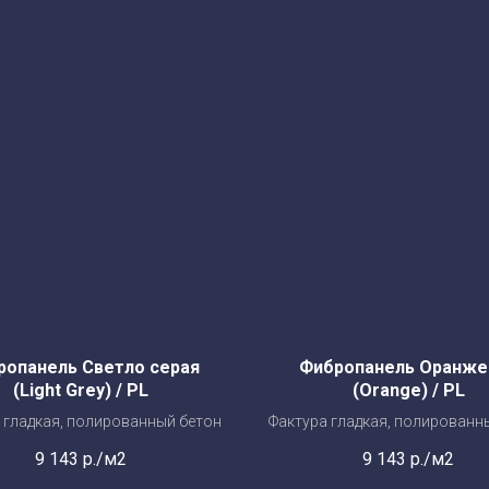
ропанель Светло серая
Фибропанель Оранже
(Light Grey) / PL
(Orange) / PL
 гладкая, полированный бетон
Фактура гладкая, полированн
9 143
р./м2
9 143
р./м2