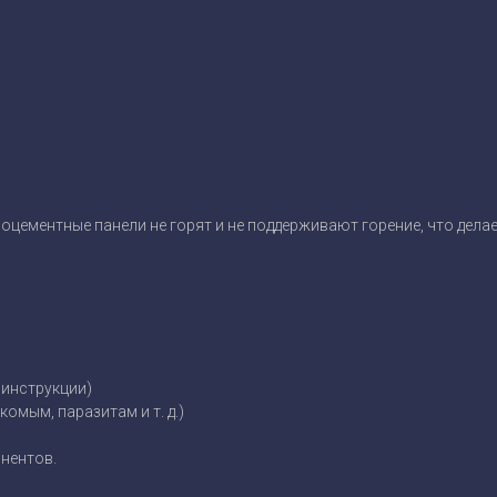
цементные панели не горят и не поддерживают горение, что делае
 инструкции)
омым, паразитам и т. д.)
онентов.