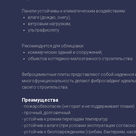
Панели устойчивы к климатическим воздействиям:
влаге (дождю, снегу),
ветровым нагрузкам,
ультрафиолету
Рекомендуется для облицовки:
коммерческих зданий и сооружений,
объектов коттеджно-малоэтажного строительства.
Фиброцементные плиты представляют собой надежное и
многофункциональность делают фибросайдинг идеальн
своего строительства.
Преимущества
- пожаробезопасен (не горит и не поддерживает пламя)
- прочный, долговечный
- устойчив к резким перепадам температур
- устойчив к влаге (при условии эксплуатации согласно
- устойчив к биоповреждениям (грибам, бактериям, насек