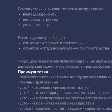
Панели устойчивы к климатическим воздействиям:
влаге (дождю, снегу),
ветровым нагрузкам,
ультрафиолету
Рекомендуется для облицовки:
коммерческих зданий и сооружений,
объектов коттеджно-малоэтажного строительства.
Фиброцементные панели являются идеальным выбором 
разнообразие отделки и устойчивость к разнообразным
Преимущества
- пожаробезопасен (не горит и не поддерживает пламя)
- прочный, долговечный
- устойчив к резким перепадам температур
- устойчив к влаге (при условии эксплуатации согласно
- устойчив к биоповреждениям (грибам, бактериям, насек
- устойчив ко многим химическим веществам
- экологически безопасный, не содержит вредных комп