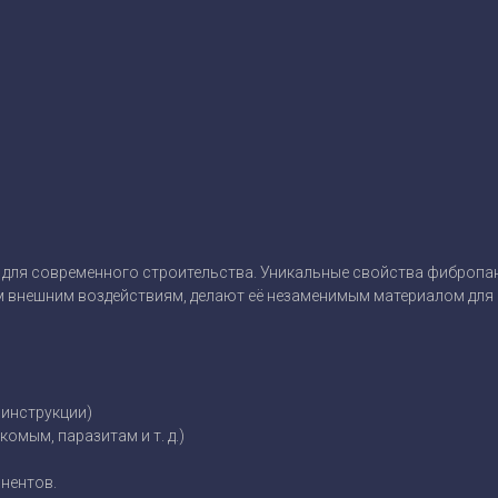
для современного строительства. Уникальные свойства фибропан
 внешним воздействиям, делают её незаменимым материалом для 
 инструкции)
омым, паразитам и т. д.)
онентов.