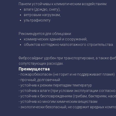
Панели устойчивы к климатическим воздействиям:
влаге (дождю, снегу),
ветровым нагрузкам,
ультрафиолету
Рекомендуется для облицовки:
коммерческих зданий и сооружений,
объектов коттеджно-малоэтажного строительства.
Фибросайдинг удобен при транспортировке, а также фи
сопутствующих расходах.
Преимущества
- пожаробезопасен (не горит и не поддерживает пламя)
- прочный, долговечный
- устойчив к резким перепадам температур
- устойчив к влаге (при условии эксплуатации согласно
- устойчив к биоповреждениям (грибам, бактериям, насек
- устойчив ко многим химическим веществам
- экологически безопасный, не содержит вредных комп