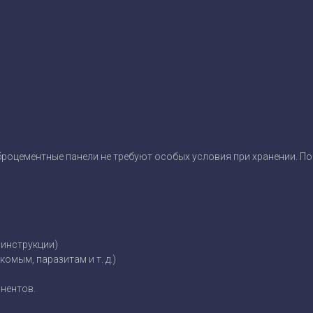
броцементные панели не требуют особых условия при хранении. П
 инструкции)
омым, паразитам и т. д.)
онентов.