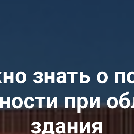
но знать о 
ности при о
здания