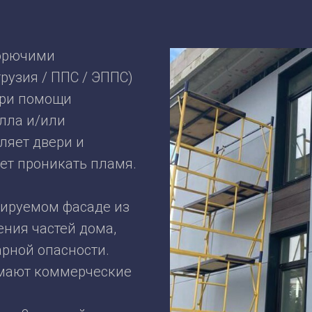
горючими
рузия / ППС / ЭППС)
при помощи
лла и/или
ляет двери и
ет проникать пламя.
лируемом фасаде из
ния частей дома,
рной опасности.
имают коммерческие