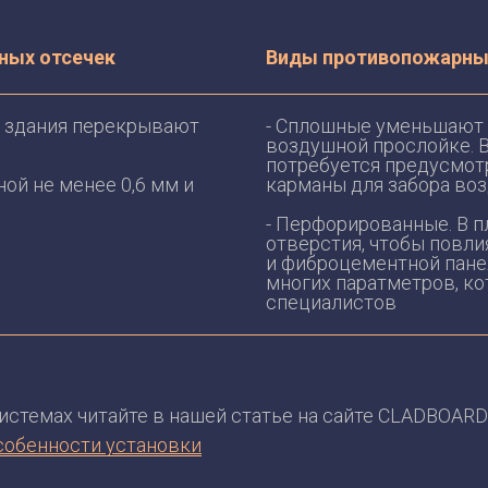
ных отсечек
Виды противопожарных
го здания перекрывают
- Сплошные уменьшают
воздушной прослойке. В
потребуется предусмо
ной не менее 0,6 мм и
карманы для забора воз
- Перфорированные. В п
отверстия, чтобы повли
и фиброцементной пане
многих паратметров, ко
специалистов
стемах читайте в нашей статье на сайте CLADBOARD
собенности установки