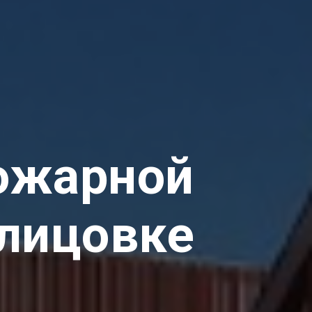
пожарной
блицовке